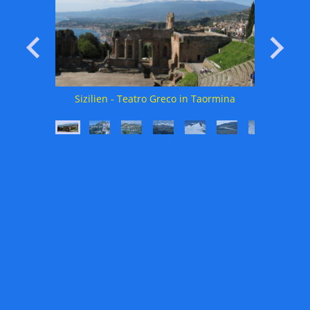
Sizilien - Panorama Ostküste bei Taormina
Sizilien - Teatro Greco in Taormina
Sizili