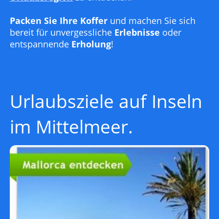
Packen Sie Ihre Koffer
und machen Sie sich
bereit für unvergessliche
Erlebnisse
oder
entspannende
Erholung
!
Urlaubsziele auf Inseln
im Mittelmeer.