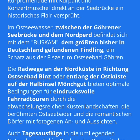
Kurpromenade mit Kurpark und
Konzertmuschel direkt an der Seebrücke ein
historisches Flair versprüht.
Im Ostseewasser,
zwischen der Göhrener
Seebrücke und dem Nordperd
befindet sich
mit dem "BUSKAM",
dem größten bisher in
Deutschland gefundenen Findling,
ein
Schatz aus der Eiszeit im Ostseebad Göhren.
Die
Radwege an der Nordküste in Richtung
Ostseebad Binz
oder
entlang der Ostküste
auf der Halbinsel Mönchgut
bieten optimale
Bedingungen für
eindrucksvolle
Fahrradtouren
durch die
abwechslungsreichen Küstenlandschaften, die
berühmten Ostseebäder und die romantischen
Dörfer mit fotogenen An- und Aussichten.
Auch
Tagesausflüge
in die umliegenden