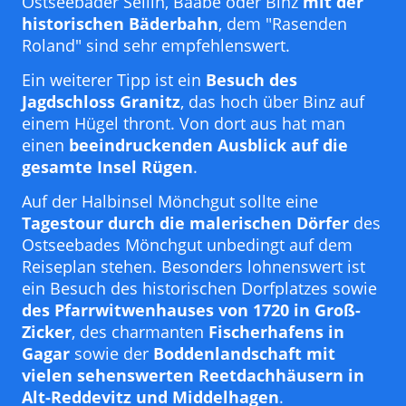
Ostseebäder Sellin, Baabe oder Binz
mit der
historischen Bäderbahn
, dem "Rasenden
Roland" sind sehr empfehlenswert.
Ein weiterer Tipp ist ein
Besuch des
Jagdschloss Granitz
, das hoch über Binz auf
einem Hügel thront. Von dort aus hat man
einen
beeindruckenden Ausblick auf die
gesamte Insel Rügen
.
Auf der Halbinsel Mönchgut sollte eine
Tagestour durch die malerischen Dörfer
des
Ostseebades Mönchgut unbedingt auf dem
Reiseplan stehen. Besonders lohnenswert ist
ein Besuch des historischen Dorfplatzes sowie
des Pfarrwitwenhauses von 1720 in Groß-
Zicker
, des charmanten
Fischerhafens in
Gagar
sowie der
Boddenlandschaft mit
vielen sehenswerten Reetdachhäusern in
Alt-Reddevitz und Middelhagen
.