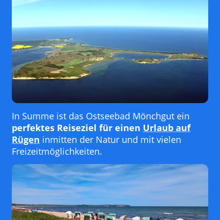
In Summe ist das Ostseebad Mönchgut ein
perfektes Reiseziel für einen
Urlaub auf
Rügen
inmitten der Natur und mit vielen
Freizeitmöglichkeiten.